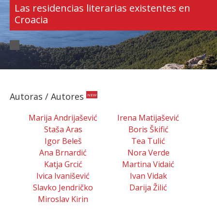
Las residencias literarias existentes en
Croacia
Autoras / Autores
NEW
Marija Andrijašević
Irena Matijašević
Staša Aras
Boris Škifić
Igor Beleš
Tea Tulić
Ana Brnardić
Nora Verde
Katja Grcić
Martina Vidaić
Ivica Ivanišević
Ivan Vidak
Slavko Jendričko
Darija Žilić
Miroslav Kirin