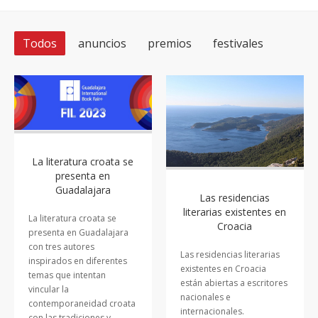
Todos
anuncios
premios
festivales
La literatura croata se
presenta en
Guadalajara
Las residencias
literarias existentes en
La literatura croata se
Croacia
presenta en Guadalajara
con tres autores
Las residencias literarias
inspirados en diferentes
existentes en Croacia
temas que intentan
están abiertas a escritores
vincular la
nacionales e
contemporaneidad croata
internacionales.
con las tradiciones y