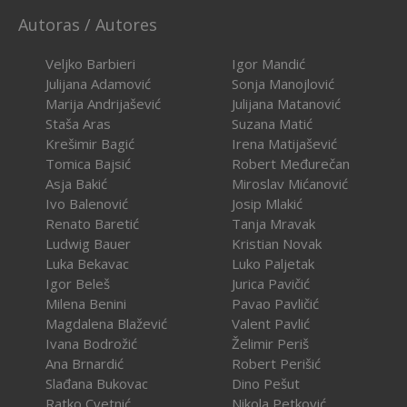
Autoras / Autores
Veljko Barbieri
Igor Mandić
Julijana Adamović
Sonja Manojlović
Marija Andrijašević
Julijana Matanović
Staša Aras
Suzana Matić
Krešimir Bagić
Irena Matijašević
Tomica Bajsić
Robert Međurečan
Asja Bakić
Miroslav Mićanović
Ivo Balenović
Josip Mlakić
Renato Baretić
Tanja Mravak
Ludwig Bauer
Kristian Novak
Luka Bekavac
Luko Paljetak
Igor Beleš
Jurica Pavičić
Milena Benini
Pavao Pavličić
Magdalena Blažević
Valent Pavlić
Ivana Bodrožić
Želimir Periš
Ana Brnardić
Robert Perišić
Slađana Bukovac
Dino Pešut
Ratko Cvetnić
Nikola Petković