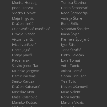
Monika Herceg
Tomica Šćavina
Jasna Horvat
Darko Šeparović
Srećko Horvat
Rade Šerbedžija
Maja Hrgović
Andrija Škare
Dražen Ilinčić
Boris Škifić
Olja Savičević Ivančević
Slobodan Šnajder
Hrvoje Ivančić
Ivana Šojat
Viktor Ivančić
Karmela Špoljarić
Ivica Ivanišević
Igor Štiks
Dorta Jagić
Tena Štivičić
Franjo Janeš
Dinko Telećan
Rade Jarak
Lora Tomaš
Slavko Jendričko
Ante Tomić
Miljenko Jergović
Ankica Tomić
Damir Karakaš
Goran Tribuson
Senko Karuza
Tea Tulić
Dražen Katunarić
Neven Ušumović
Miroslav Kirin
Milko Valent
Maša Kolanović
Nora Verde
Marinko Koščec
Martina Vidaić