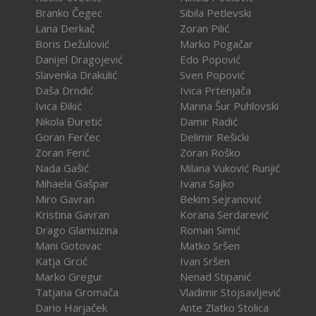
Branko Čegec
Sibila Petlevski
Lana Derkač
Zoran Pilić
Boris Dežulović
Marko Pogačar
Danijel Dragojević
Edo Popović
Slavenka Drakulić
Sven Popović
Daša Drndić
Ivica Prtenjača
Ivica Đikić
Marina Šur Puhlovski
Nikola Đuretić
Damir Radić
Goran Ferčec
Delimir Rešicki
Zoran Ferić
Zoran Roško
Nada Gašić
Milana Vuković Runjić
Mihaela Gašpar
Ivana Sajko
Miro Gavran
Bekim Sejranović
Kristina Gavran
Korana Serdarević
Drago Glamuzina
Roman Simić
Mani Gotovac
Matko Sršen
Katja Grcić
Ivan Sršen
Marko Gregur
Nenad Stipanić
Tatjana Gromača
Vladimir Stojsavljević
Dario Harjaček
Ante Zlatko Stolica