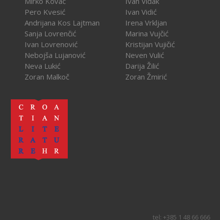
Mirko Kovač
Ivan Vidak
Pero Kvesić
Ivan Vidić
Andrijana Kos Lajtman
Irena Vrkljan
Sanja Lovrenčić
Marina Vujčić
Ivan Lovrenović
Kristijan Vujičić
Nebojša Lujanović
Neven Vulić
Neva Lukić
Darija Žilić
Zoran Malkoč
Zoran Žmirić
tel: +385 1 48 66 666