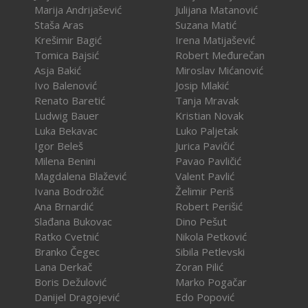
Marija Andrijašević
Julijana Matanović
Staša Aras
Suzana Matić
Krešimir Bagić
Irena Matijašević
Tomica Bajsić
Robert Međurečan
Asja Bakić
Miroslav Mićanović
Ivo Balenović
Josip Mlakić
Renato Baretić
Tanja Mravak
Ludwig Bauer
Kristian Novak
Luka Bekavac
Luko Paljetak
Igor Beleš
Jurica Pavičić
Milena Benini
Pavao Pavličić
Magdalena Blažević
Valent Pavlić
Ivana Bodrožić
Želimir Periš
Ana Brnardić
Robert Perišić
Slađana Bukovac
Dino Pešut
Ratko Cvetnić
Nikola Petković
Branko Čegec
Sibila Petlevski
Lana Derkač
Zoran Pilić
Boris Dežulović
Marko Pogačar
Danijel Dragojević
Edo Popović