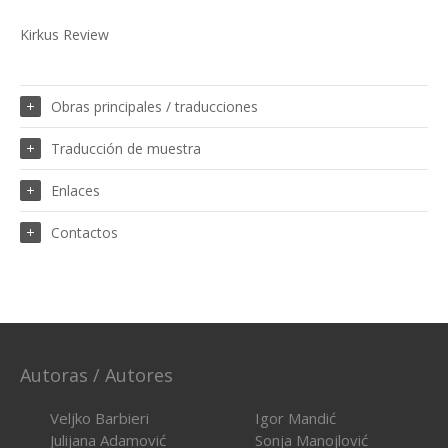
Kirkus Review
Obras principales / traducciones
Traducción de muestra
Enlaces
Contactos
Autoras / Autores
Veljko Barbieri
Igor Mandić
Julijana Adamović
Sonja Manojlović