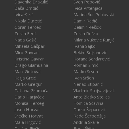
Slavenka Drakulić
Sven Popović
Daša Drndić
Ivica Prtenjača
Ivica Đikić
Marina Šur Puhlovski
Nikola Đuretić
Damir Radić
Goran Ferčec
Delimir Rešicki
Zoran Ferić
Zoran Roško
Nada Gašić
Milana Vuković Runjić
Mihaela Gašpar
Ivana Sajko
Miro Gavran
Bekim Sejranović
Kristina Gavran
Korana Serdarević
Drago Glamuzina
Roman Simić
Mani Gotovac
Matko Sršen
Katja Grcić
Ivan Sršen
Marko Gregur
Nenad Stipanić
Tatjana Gromača
Vladimir Stojsavljević
Dario Harjaček
Ante Zlatko Stolica
Monika Herceg
Tomica Šćavina
Jasna Horvat
Darko Šeparović
Srećko Horvat
Rade Šerbedžija
Maja Hrgović
Andrija Škare
Dražen Ilinčić
Boris Škifić