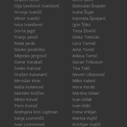
Olja Savičević Ivančević
Slobodan Šnajder
Hrvoje Ivančić
Ivana Šojat
Viktor Ivančić
Karmela Špoljarić
Ivica Ivanišević
Igor Štiks
Dorta Jagić
Tena Štivičić
Franjo Janeš
Dinko Telećan
Rade Jarak
Lora Tomaš
Slavko Jendričko
Ante Tomić
Miljenko Jergović
Ankica Tomić
Damir Karakaš
Goran Tribuson
Senko Karuza
Tea Tulić
Dražen Katunarić
Neven Ušumović
Miroslav Kirin
Milko Valent
Maša Kolanović
Nora Verde
Marinko Koščec
Martina Vidaić
Mirko Kovač
Ivan Vidak
Pero Kvesić
Ivan Vidić
Andrijana Kos Lajtman
Irena Vrkljan
Sanja Lovrenčić
Marina Vujčić
Ivan Lovrenović
Kristijan Vujičić