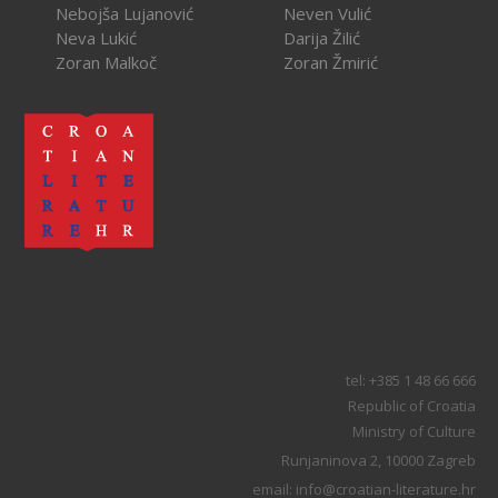
Nebojša Lujanović
Neven Vulić
Neva Lukić
Darija Žilić
Zoran Malkoč
Zoran Žmirić
tel: +385 1 48 66 666
Republic of Croatia
Ministry of Culture
Runjaninova 2, 10000 Zagreb
email: info@croatian-literature.hr