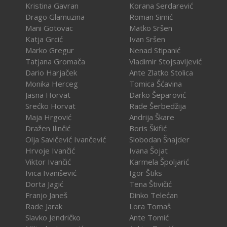
Kristina Gavran
Korana Serdarević
Drago Glamuzina
Roman Simić
Mani Gotovac
Matko Sršen
Katja Grcić
Ivan Sršen
Marko Gregur
Nenad Stipanić
Tatjana Gromača
Vladimir Stojsavljević
Dario Harjaček
Ante Zlatko Stolica
Monika Herceg
Tomica Šćavina
Jasna Horvat
Darko Šeparović
Srećko Horvat
Rade Šerbedžija
Maja Hrgović
Andrija Škare
Dražen Ilinčić
Boris Škifić
Olja Savičević Ivančević
Slobodan Šnajder
Hrvoje Ivančić
Ivana Šojat
Viktor Ivančić
Karmela Špoljarić
Ivica Ivanišević
Igor Štiks
Dorta Jagić
Tena Štivičić
Franjo Janeš
Dinko Telećan
Rade Jarak
Lora Tomaš
Slavko Jendričko
Ante Tomić