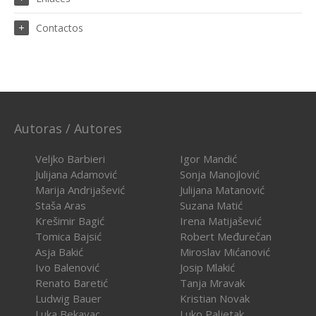
Contactos
Autoras / Autores
Veljko Barbieri
Igor Mandić
Julijana Adamović
Sonja Manojlović
Marija Andrijašević
Julijana Matanović
Staša Aras
Suzana Matić
Krešimir Bagić
Irena Matijašević
Tomica Bajsić
Robert Međurečan
Asja Bakić
Miroslav Mićanović
Ivo Balenović
Josip Mlakić
Renato Baretić
Tanja Mravak
Ludwig Bauer
Kristian Novak
Luka Bekavac
Luko Paljetak