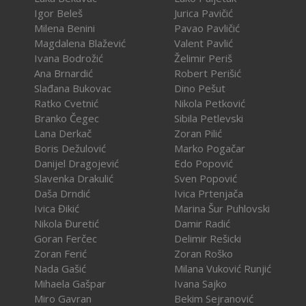
Igor Beleš
Jurica Pavičić
Milena Benini
Pavao Pavličić
Magdalena Blažević
Valent Pavlić
Ivana Bodrožić
Želimir Periš
Ana Brnardić
Robert Perišić
Slađana Bukovac
Dino Pešut
Ratko Cvetnić
Nikola Petković
Branko Čegec
Sibila Petlevski
Lana Derkač
Zoran Pilić
Boris Dežulović
Marko Pogačar
Danijel Dragojević
Edo Popović
Slavenka Drakulić
Sven Popović
Daša Drndić
Ivica Prtenjača
Ivica Đikić
Marina Šur Puhlovski
Nikola Đuretić
Damir Radić
Goran Ferčec
Delimir Rešicki
Zoran Ferić
Zoran Roško
Nada Gašić
Milana Vuković Runjić
Mihaela Gašpar
Ivana Sajko
Miro Gavran
Bekim Sejranović