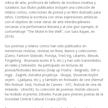
crítica de arte, profesora de talleres de escritura creativa y
curadora. Sus títulos publicados incluyen una colección de
relatos cortos, colecciones de poesía y un libro ilustrado para
niños. Combina la escritura con otras expresiones artísticas
con el objetivo de crear obras de arte interdisciplinares
cercanas a la performance literaria y al cine (por ejemplo, el
cortometraje "The Motel in the Well", con Sara Rajaei, en
2016).
Sus poemas y relatos cortos han sido publicados en
numerosas revistas, revistas en línea, diarios y colecciones
(Zarez, Fantom Slobode, Poezija, Treći trg, Libartes, Blesok,
Forgetting - Brumaria works # 9, etc.) y han sido transmitidos
en radio y televisión. Ha participado en lecturas de
poesía/festivales literarios (Snap up Poetry - Belgrado, Stih u
regiji - Zagreb, Astralna projekcija - Skopje, Slovenski knjižni
sejem - Ljubljana, etc.), y también en festivales de cine (Nemaf
film festival- Seúl, Festival de Cannes - SFC, festival de cine de
Holanda - Utrecht). Su colección de poemas
Vestido obscura
ha recibido el premio Zdravko Pucak para jóvenes poetas de la
Sociedad Central Cultural Croata (2010).