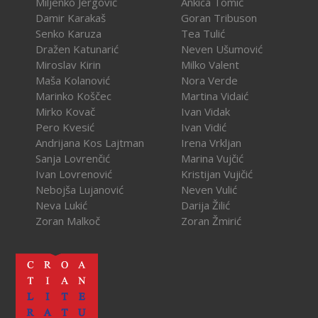
Miljenko Jergović
Ankica Tomić
Damir Karakaš
Goran Tribuson
Senko Karuza
Tea Tulić
Dražen Katunarić
Neven Ušumović
Miroslav Kirin
Milko Valent
Maša Kolanović
Nora Verde
Marinko Koščec
Martina Vidaić
Mirko Kovač
Ivan Vidak
Pero Kvesić
Ivan Vidić
Andrijana Kos Lajtman
Irena Vrkljan
Sanja Lovrenčić
Marina Vujčić
Ivan Lovrenović
Kristijan Vujičić
Nebojša Lujanović
Neven Vulić
Neva Lukić
Darija Žilić
Zoran Malkoč
Zoran Žmirić