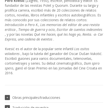
Pero Kvesić
(Zagreb, 1950), escritor, periodista y editor. Es
fundador de las revistas Polet y Quorum. Durante su larga y
prolífica carrera, escribió más de 20 colecciones de relatos
cortos, novelas, libros infantiles y escritos autobiográficos. Es
más conocido por sus colecciones de relatos cortos:
Introducción a Pero K.,
Las memorias del editor de una revista
erótica
,
Tiempo de guerra y ocio
,
Escritor de cuentos indecentes
, y por las novelas
Qué me hacen, qué les hago yo
,
Renta. -a- Car
Express, una cadena de eventos
.
Kvesić es el autor de la popular serie infantil
Los ositos
voladores
, bajo la tutela del ganador del Oscar Dušan Vukotić.
Escribió guiones para varios documentales, telenovelas,
cortometrajes y series. Su debut cinematográfico,
Dum spiro
spero
, ganó el Gran Premio en las Jornadas del Cine Croata en
2016.
Obras principales/traducciones
Traducción de muestra