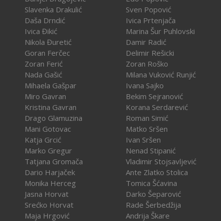
Slavenka Drakulić
Sven Popović
Daša Drndić
Ivica Prtenjača
Ivica Đikić
Marina Šur Puhlovski
Nikola Đuretić
Damir Radić
Goran Ferčec
Delimir Rešicki
Zoran Ferić
Zoran Roško
Nada Gašić
Milana Vuković Runjić
Mihaela Gašpar
Ivana Sajko
Miro Gavran
Bekim Sejranović
Kristina Gavran
Korana Serdarević
Drago Glamuzina
Roman Simić
Mani Gotovac
Matko Sršen
Katja Grcić
Ivan Sršen
Marko Gregur
Nenad Stipanić
Tatjana Gromača
Vladimir Stojsavljević
Dario Harjaček
Ante Zlatko Stolica
Monika Herceg
Tomica Šćavina
Jasna Horvat
Darko Šeparović
Srećko Horvat
Rade Šerbedžija
Maja Hrgović
Andrija Škare