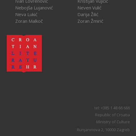
Ivan Lovrenović
Kristijan Vujičić
Nebojša Lujanović
Neven Vulić
Neva Lukić
Darija Žilić
Zoran Malkoč
Zoran Žmirić
tel: +385 1 48 66 666
Republic of Croatia
Ministry of Culture
Runjaninova 2, 10000 Zagreb