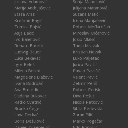
Julijana Adamović
Sonja Manojlović
Marija Andrijašević
Julijana Matanović
Staša Aras
Suzana Matić
Krešimir Bagić
Irena Matijašević
Tomica Bajsić
Robert Međurečan
Asja Bakić
Miroslav Mićanović
Ivo Balenović
Josip Mlakić
Renato Baretić
Tanja Mravak
Ludwig Bauer
Kristian Novak
Luka Bekavac
Luko Paljetak
Igor Beleš
Jurica Pavičić
Milena Benini
Pavao Pavličić
Magdalena Blažević
Valent Pavlić
Ivana Bodrožić
Želimir Periš
Ana Brnardić
Robert Perišić
Slađana Bukovac
Dino Pešut
Ratko Cvetnić
Nikola Petković
Branko Čegec
Sibila Petlevski
Lana Derkač
Zoran Pilić
Boris Dežulović
Marko Pogačar
Danijel Dragojević
Edo Popović