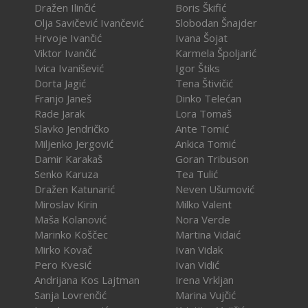
Dražen Ilinčić
Boris Škifić
Olja Savičević Ivančević
Slobodan Šnajder
Hrvoje Ivančić
Ivana Šojat
Viktor Ivančić
Karmela Špoljarić
Ivica Ivanišević
Igor Štiks
Dorta Jagić
Tena Štivičić
Franjo Janeš
Dinko Telećan
Rade Jarak
Lora Tomaš
Slavko Jendričko
Ante Tomić
Miljenko Jergović
Ankica Tomić
Damir Karakaš
Goran Tribuson
Senko Karuza
Tea Tulić
Dražen Katunarić
Neven Ušumović
Miroslav Kirin
Milko Valent
Maša Kolanović
Nora Verde
Marinko Koščec
Martina Vidaić
Mirko Kovač
Ivan Vidak
Pero Kvesić
Ivan Vidić
Andrijana Kos Lajtman
Irena Vrkljan
Sanja Lovrenčić
Marina Vujčić