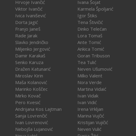
Hrvoje Ivančić
Ivana Šojat
Viktor Ivančić
Karmela Špoljarić
Ivica Ivanišević
Igor Štiks
Dorta Jagić
Tena Štivičić
Franjo Janeš
Dinko Telećan
Rade Jarak
Lora Tomaš
Slavko Jendričko
Ante Tomić
Miljenko Jergović
Ankica Tomić
Damir Karakaš
Goran Tribuson
Senko Karuza
Tea Tulić
Dražen Katunarić
Neven Ušumović
Miroslav Kirin
Milko Valent
Maša Kolanović
Nora Verde
Marinko Koščec
Martina Vidaić
Mirko Kovač
Ivan Vidak
Pero Kvesić
Ivan Vidić
Andrijana Kos Lajtman
Irena Vrkljan
Sanja Lovrenčić
Marina Vujčić
Ivan Lovrenović
Kristijan Vujičić
Nebojša Lujanović
Neven Vulić
Neva Lukić
Darija Žilić