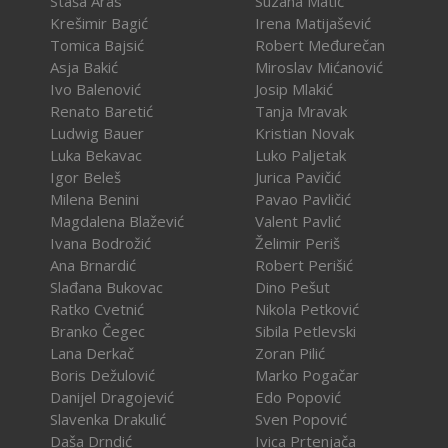
Staša Aras
Suzana Matić
Krešimir Bagić
Irena Matijašević
Tomica Bajsić
Robert Međurečan
Asja Bakić
Miroslav Mićanović
Ivo Balenović
Josip Mlakić
Renato Baretić
Tanja Mravak
Ludwig Bauer
Kristian Novak
Luka Bekavac
Luko Paljetak
Igor Beleš
Jurica Pavičić
Milena Benini
Pavao Pavličić
Magdalena Blažević
Valent Pavlić
Ivana Bodrožić
Želimir Periš
Ana Brnardić
Robert Perišić
Slađana Bukovac
Dino Pešut
Ratko Cvetnić
Nikola Petković
Branko Čegec
Sibila Petlevski
Lana Derkač
Zoran Pilić
Boris Dežulović
Marko Pogačar
Danijel Dragojević
Edo Popović
Slavenka Drakulić
Sven Popović
Daša Drndić
Ivica Prtenjača