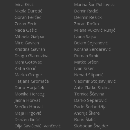
Ivica Đikić
Marina Šur Puhlovski
Nikola Đuretić
Damir Radić
Goran Ferčec
Delimir Rešicki
Zoran Ferić
Zoran Roško
Nada Gašić
Milana Vuković Runjić
Mihaela Gašpar
Ivana Sajko
Miro Gavran
Bekim Sejranović
Kristina Gavran
Korana Serdarević
Drago Glamuzina
Roman Simić
Mani Gotovac
Matko Sršen
Katja Grcić
Ivan Sršen
Marko Gregur
Nenad Stipanić
Tatjana Gromača
Vladimir Stojsavljević
Dario Harjaček
Ante Zlatko Stolica
Monika Herceg
Tomica Šćavina
Jasna Horvat
Darko Šeparović
Srećko Horvat
Rade Šerbedžija
Maja Hrgović
Andrija Škare
Dražen Ilinčić
Boris Škifić
Olja Savičević Ivančević
Slobodan Šnajder