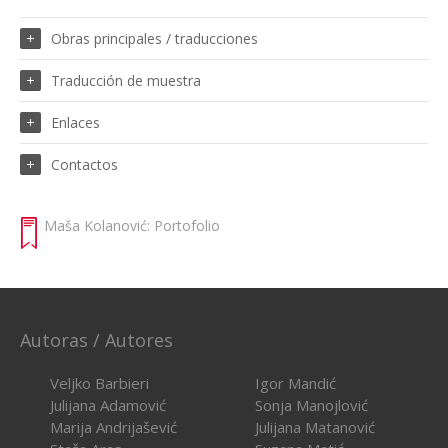
Obras principales / traducciones
Traducción de muestra
Enlaces
Contactos
Maša Kolanović: Portofolio
Autoras / Autores
Veljko Barbieri
Igor Mandić
Julijana Adamović
Sonja Manojlović
Marija Andrijašević
Julijana Matanović