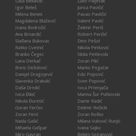
Luka Bekavac
Luko Paljetak
Igor Beleš
Jurica Pavičić
Milena Benini
Pavao Pavličić
Magdalena Blažević
Valent Pavlić
Ivana Bodrožić
Želimir Periš
Ana Brnardić
Robert Perišić
Slađana Bukovac
Dino Pešut
Ratko Cvetnić
Nikola Petković
Branko Čegec
Sibila Petlevski
Lana Derkač
Zoran Pilić
Boris Dežulović
Marko Pogačar
Danijel Dragojević
Edo Popović
Slavenka Drakulić
Sven Popović
Daša Drndić
Ivica Prtenjača
Ivica Đikić
Marina Šur Puhlovski
Nikola Đuretić
Damir Radić
Goran Ferčec
Delimir Rešicki
Zoran Ferić
Zoran Roško
Nada Gašić
Milana Vuković Runjić
Mihaela Gašpar
Ivana Sajko
Miro Gavran
Bekim Sejranović