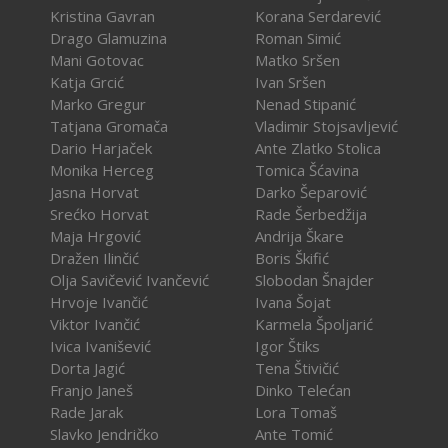
Kristina Gavran
Korana Serdarević
Drago Glamuzina
Roman Simić
Mani Gotovac
Matko Sršen
Katja Grcić
Ivan Sršen
Marko Gregur
Nenad Stipanić
Tatjana Gromača
Vladimir Stojsavljević
Dario Harjaček
Ante Zlatko Stolica
Monika Herceg
Tomica Šćavina
Jasna Horvat
Darko Šeparović
Srećko Horvat
Rade Šerbedžija
Maja Hrgović
Andrija Škare
Dražen Ilinčić
Boris Škifić
Olja Savičević Ivančević
Slobodan Šnajder
Hrvoje Ivančić
Ivana Šojat
Viktor Ivančić
Karmela Špoljarić
Ivica Ivanišević
Igor Štiks
Dorta Jagić
Tena Štivičić
Franjo Janeš
Dinko Telećan
Rade Jarak
Lora Tomaš
Slavko Jendričko
Ante Tomić