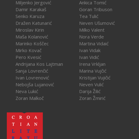
Miljenko Jergović
Ankica Tomić
Damir Karakaš
Goran Tribuson
Senko Karuza
Tea Tulić
Dražen Katunarić
Neven Ušumović
Miroslav Kirin
Milko Valent
Maša Kolanović
Nora Verde
Marinko Koščec
Martina Vidaić
Mirko Kovač
Ivan Vidak
Pero Kvesić
Ivan Vidić
Andrijana Kos Lajtman
Irena Vrkljan
Sanja Lovrenčić
Marina Vujčić
Ivan Lovrenović
Kristijan Vujičić
Nebojša Lujanović
Neven Vulić
Neva Lukić
Darija Žilić
Zoran Malkoč
Zoran Žmirić