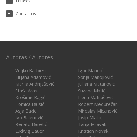
Enlaces
Contactos
Autoras / Autores
Veljko Barbieri
Igor Mandić
Julijana Adamović
Sonja Manojlović
Marija Andrijašević
Julijana Matanović
Staša Aras
Suzana Matić
Krešimir Bagić
Irena Matijašević
Tomica Bajsić
Robert Međurečan
Asja Bakić
Miroslav Mićanović
Ivo Balenović
Josip Mlakić
Renato Baretić
Tanja Mravak
Ludwig Bauer
Kristian Novak