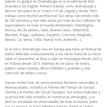
Gavran se graduó en Dramaturgia en la Academia de Arte
Dramático de Zagreb. Primero trabajó como dramaturgo y
director de teatro en el Teatro ITD de Zagreb y desde 1993
trabaja como escritor profesional. Sus obras han tenido más
de 250 estrenos y han sido vistas por más de tres millones de
espectadores en todo el mundo (Rotterdam, Washington,
Moscú, Río de Janeiro, París, Buenos Aires, Waterford,
Mumbai, Praga, Ljubljana, Sarajevo, Cracovia, Belgrado,
Atenas, LA, Viena, Sofía, Nueva York, Amberes…).
Es el único dramaturgo vivo en Europa que tiene un festival de
teatro dedicado exclusivamente a sus obras fuera de su tierra
natal: el Gavranfest se lleva a cabo en Eslovaquia desde 2003 y
en Polonia desde 2013. Además de ser autor de teatro,
publicó varias novelas, libros infantiles y juveniles y una
colección de relatos cortos.
Gavran recibió más de veinte premios literarios nacionales e
internacionales, incluidos el Premio del Tiempo de Europa
Central y el Premio del Círculo Europeo. Sus textos teatrales y
su prosa han sido incluidos en numerosas antologías, y su
obra es estudiada en universidades de todo el mundo. Junto
con su esposa, la actriz Mladena Gavran, fundó el Teatro