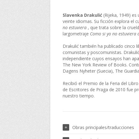
Slavenka Drakulić
(Rijeka, 1949) es
veinte idiomas. Su ficción explora el
no estuviera
, que trata sobre la cruel
largometraje
Como si yo no estuviera a
Drakulić también ha publicado cinco li
comunistas y poscomunistas. Drakulić
independiente cuyos ensayos han ap
The New York Review of Books. Contri
Dagens Nyheter (Suecia), The Guardian
Recibió el Premio de la Feria del Libr
de Escritores de Praga de 2010 fue p
nuestro tiempo.
Obras principales/traducciones