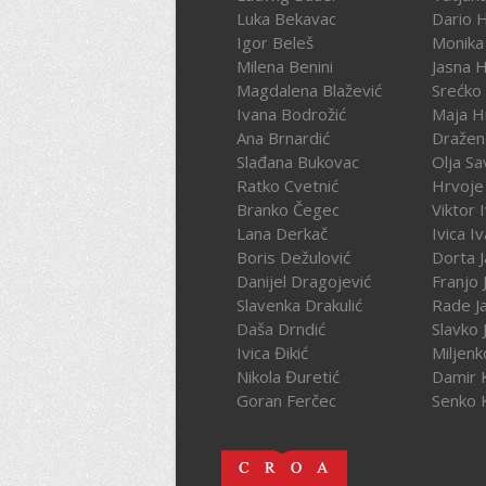
Luka Bekavac
Dario 
Igor Beleš
Monika
Milena Benini
Jasna 
Magdalena Blažević
Srećko
Ivana Bodrožić
Maja H
Ana Brnardić
Dražen 
Slađana Bukovac
Olja Sa
Ratko Cvetnić
Hrvoje 
Branko Čegec
Viktor 
Lana Derkač
Ivica I
Boris Dežulović
Dorta J
Danijel Dragojević
Franjo 
Slavenka Drakulić
Rade J
Daša Drndić
Slavko 
Ivica Đikić
Miljenk
Nikola Đuretić
Damir 
Goran Ferčec
Senko 