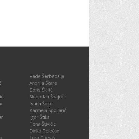
Rade Šerbedžija
ć
Andrija Škare
Boris Škifić
ić
Slobodan Šnajder
ki
Ivana Šojat
Karmela Špoljarić
ar
Igor Štiks
Tena Štivičić
Dinko Telećan
ča
Lora Tomaš