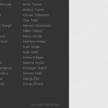
hlovski
Ante Tomić
Ankica Tomić
i
Goran Tribuson
Tea Tulić
ć Runjić
Neven Ušumović
Milko Valent
ović
Nora Verde
rević
Martina Vidaić
Ivan Vidak
Ivan Vidić
Irena Vrkljan
ć
Marina Vujčić
avljević
Kristijan Vujičić
olica
Neven Vulić
na
Darija Žilić
vić
Zoran Žmirić
tel: +385 1 48 66 666