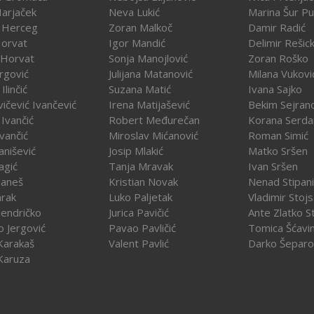
Harjaček
Neva Lukić
Marina Šur Pu
 Herceg
Zoran Malkoč
Damir Radić
Horvat
Igor Mandić
Delimir Rešick
 Horvat
Sonja Manojlović
Zoran Roško
rgović
Julijana Matanović
Milana Vukovi
Ilinčić
Suzana Matić
Ivana Sajko
vičević Ivančević
Irena Matijašević
Bekim Sejran
Ivančić
Robert Međurečan
Korana Serda
Ivančić
Miroslav Mićanović
Roman Simić
vanišević
Josip Mlakić
Matko Sršen
agić
Tanja Mravak
Ivan Sršen
Janeš
Kristian Novak
Nenad Stipani
arak
Luko Paljetak
Vladimir Stojs
Jendričko
Jurica Pavičić
Ante Zlatko St
o Jergović
Pavao Pavličić
Tomica Šćavi
Karakaš
Valent Pavlić
Darko Šeparo
Karuza