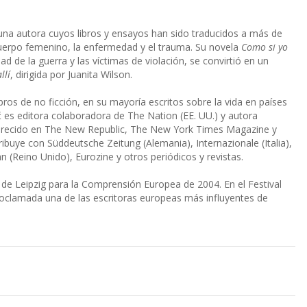
 una autora cuyos libros y ensayos han sido traducidos a más de
 cuerpo femenino, la enfermedad y el trauma. Su novela
Como si yo
dad de la guerra y las víctimas de violación, se convirtió en un
llí
, dirigida por Juanita Wilson.
bros de no ficción, en su mayoría escritos sobre la vida en países
 es editora colaboradora de The Nation (EE. UU.) y autora
arecido en The New Republic, The New York Times Magazine y
buye con Süddeutsche Zeitung (Alemania), Internazionale (Italia),
 (Reino Unido), Eurozine y otros periódicos y revistas.
o de Leipzig para la Comprensión Europea de 2004. En el Festival
roclamada una de las escritoras europeas más influyentes de