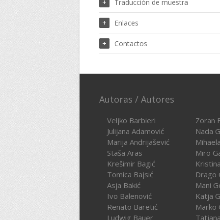
Traducción de muestra
Enlaces
Contactos
Autoras / Autores
Veljko Barbieri
Zoran F
Julijana Adamović
Nada G
Marija Andrijašević
Mihael
Staša Aras
Miro G
Krešimir Bagić
Kristin
Tomica Bajsić
Drago 
Asja Bakić
Mani G
Ivo Balenović
Katja G
Renato Baretić
Marko 
Ludwig Bauer
Tatjan