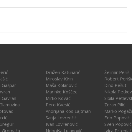
erić
Dražen Katunarić
Želimir Periš
ašić
Miroslav Kirin
Robert Periši
a Gašpar
Maša Kolanović
Dino Pešut
avran
Marinko Koščec
Nikola Petkov
a Gavran
Mirko Kovač
Sibila Petlevs
Glamuzina
Pero Kvesić
Zoran Pilić
otovac
Andrijana Kos Lajtman
Marko Pogač
rcić
Sanja Lovrenčić
Edo Popović
Gregur
Ivan Lovrenović
Sven Popović
a Gromača
Nebojša Lujanović
Ivica Prtenja