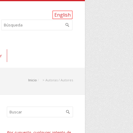
English
r
Inicio
> Autoras / Autores
Por supuesto, cualquier intento de