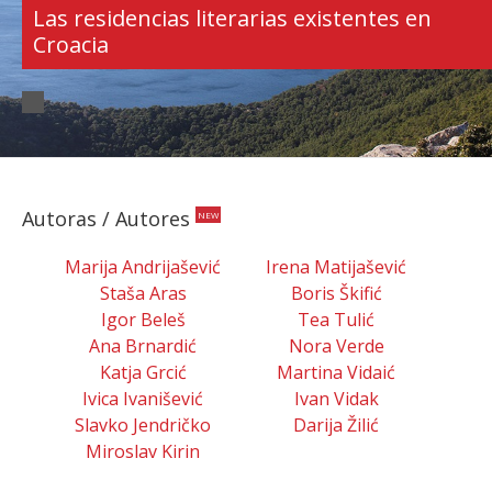
Las residencias literarias existentes en
Croacia
Autoras / Autores
NEW
Marija Andrijašević
Irena Matijašević
Staša Aras
Boris Škifić
Igor Beleš
Tea Tulić
Ana Brnardić
Nora Verde
Katja Grcić
Martina Vidaić
Ivica Ivanišević
Ivan Vidak
Slavko Jendričko
Darija Žilić
Miroslav Kirin