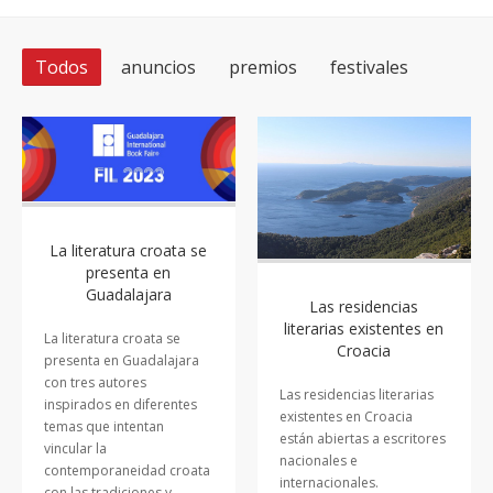
Todos
anuncios
premios
festivales
La literatura croata se
presenta en
Guadalajara
Las residencias
literarias existentes en
La literatura croata se
Croacia
presenta en Guadalajara
con tres autores
Las residencias literarias
inspirados en diferentes
existentes en Croacia
temas que intentan
están abiertas a escritores
vincular la
nacionales e
contemporaneidad croata
internacionales.
con las tradiciones y